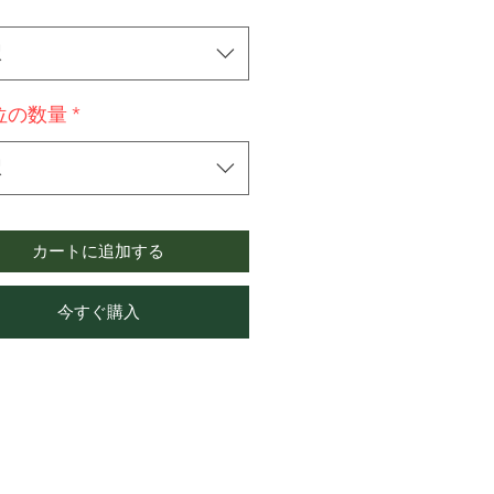
択
位の数量
*
択
カートに追加する
今すぐ購入