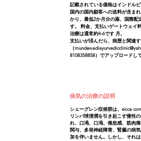
記載されている価格はインドルピ
国内の国内顧客への送料が含まれ
かり、最低2か月分の薬、国際配
す。 料金、支払いゲートウェイ
治療は通常約4-6です 月。
支払いが済んだら、病歴と関連す
（mundewadiayurvedicclinic@
8108358858）でアップロード
病気の治療の説明
シェーグレン症候群は、sicca 
リンパ球浸潤を引き起こす慢性の
れ、口渇、口渇、倦怠感、筋肉痛
関与、多発神経障害、腎臓の病気
加を伴いません。しかし、それは