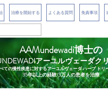
始
治療を開始する
よくある質問
免責事項
AAMundewadi博士の
UNDEWADIアーユルヴェーダク
べての慢性疾患に対するアーユルヴェーダ ハーブ トリ
35年以上の経験/3万人の患者を治療