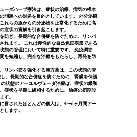
ェーダハーブ療法は、症状の治療、病気の根本
の問題への対処を目的としています。
外分泌腺
これらの腺からの分泌物を正常化するために高
の症状の寛解を引き起こします。
を防ぎ、長期的な合併症を防ぐために、リンパ
されます。
これは慢性的な自己免疫疾患である
状態の管理において特に重要です。
免疫調節
間を短縮し、完全な治癒をもたらし、再発を防
、リンパ節を強化する漢方薬は、この状態の管
療し、長期的な合併症を防ぐために、腎臓を保護
この状態のアーユルヴェーダ治療は、症状の緩和
、症状を早期に緩和するために、治療の初期段
ます。
に冒されたほとんどの個人は、4〜6ヶ月間アー
とします。