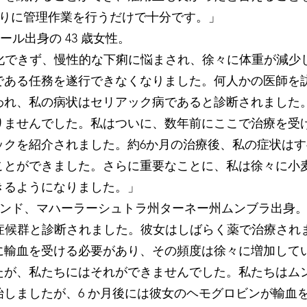
りに管理作業を行うだけで十分です。」
出身の 43 歳女性。
切消化できず、慢性的な下痢に悩まされ、徐々に体重が減
である任務を遂行できなくなりました。何人かの医師を
われ、私の病状はセリアック病であると診断されました
りませんでした。私はついに、数年前にここで治療を受
クを紹介されました。約6か月の治療後、私の症状はすべ
ことができました。さらに重要なことに、私は徐々に小
きるようになりました。」
インド、マハーラーシュトラ州ターネー州ムンブラ出身
形成症候群と診断されました。彼女はしばらく薬で治療さ
に輸血を受ける必要があり、その頻度は徐々に増加して
が、私たちにはそれができませんでした。私たちはムン
始しましたが、6 か月後には彼女のヘモグロビンが輸血