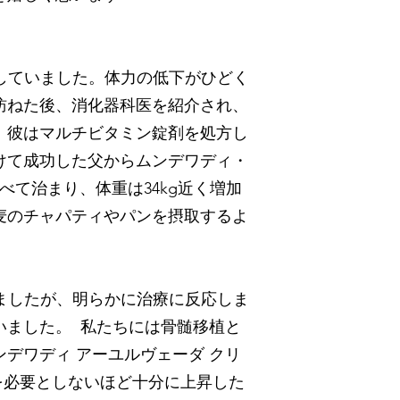
少していました。体力の低下がひどく
訪ねた後、消化器科医を紹介され、
。彼はマルチビタミン錠剤を処方し
けて成功した父からムンデワディ・
て治まり、体重は34kg近く増加
麦のチャパティやパンを摂取するよ
。
れましたが、明らかに治療に反応しま
いました。 私たちには骨髄移植と
デワディ アーユルヴェーダ クリ
を必要としないほど十分に上昇した