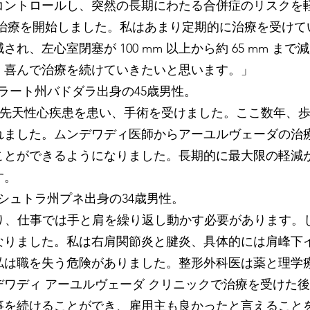
コントロールし、突然の長期にわたる合併症のリスクを軽
で治療を開始しました。私はあまり定期的に治療を受けて
れ、左心室閉塞が 100 mm 以上から約 65 mm 
、喜んで治療を続けていきたいと思います。」
ート州バドダラ出身の45歳男性。
の男性で、先天性心疾患を患い、手術を受けました。ここ数年
れました。ムンデワディ医師からアーユルヴェーダの治
ことができるようになりました。長期的に最大限の軽減
す。
ュトラ州プネ出身の34歳男性。
ており、仕事では手と肩を繰り返し動かす必要があります
りました。私は右肩関節炎と腱炎、具体的には肩峰下イ
私は職を失う危険がありました。整形外科医は薬と理学
ワディ アーユルヴェーダ クリニックで治療を受けた後、
事を続けることができ、雇用主も良かったと言えること