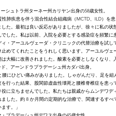
シュトラ州ターネー州カリヤン出身の58歳女性。
は間質性肺疾患を伴う混合性結合組織病（MCTD、ILD）
ました。最初は良い反応がありましたが、徐々に私の状
んでした。私は以前、入院を必要とする感染症を頻繁に
ディ・アーユルヴェーダ・クリニックの代替治療を試し
け止めてくれたことをうれしく思います。アーユルヴェ
態は大幅に改善されました。酸素を必要としなくなり、
ンド、アーンドラプラデーシュ州カダパ出身。
、股関節と腰にひどい痛みがありました。しゃがんだり、足を
査を行った結果、股関節虚血性壊死と腰椎脊椎症を患っ
り役に立ちませんでした。私たちは親戚からムンデワデ
ました。約 8 か月間の定期的な治療で、関連するす
います。」
プラデーシュ州デワス出身の45歳女性。