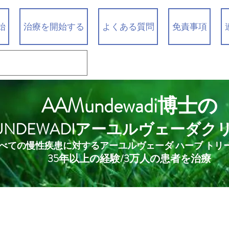
始
治療を開始する
よくある質問
免責事項
AAMundewadi博士の
UNDEWADIアーユルヴェーダク
べての慢性疾患に対するアーユルヴェーダ ハーブ トリ
35年以上の経験/3万人の患者を治療