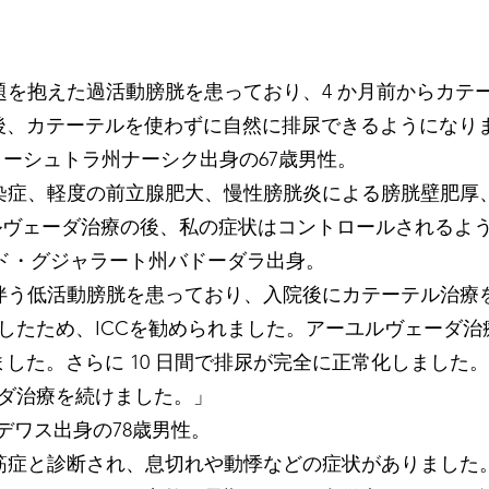
的問題を抱えた過活動膀胱を患っており、4 か月前からカテ
後、カテーテルを使わずに自然に排尿できるようになり
シュトラ州ナーシク出身の67歳男性。
路感染症、軽度の前立腺肥大、慢性膀胱炎による膀胱壁肥厚、
ルヴェーダ治療の後、私の症状はコントロールされるよ
ド・グジャラート州バドーダラ出身。
症を伴う低活動膀胱を患っており、入院後にカテーテル治
したため、ICCを勧められました。アーユルヴェーダ治
した。さらに 10 日間で排尿が完全に正常化しました
ーダ治療を続けました。」
ワス出身の78歳男性。
性心筋症と診断され、息切れや動悸などの症状がありまし