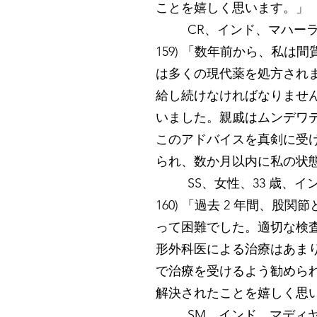
ことを嬉しく思います。」
CR、インド、マハーラー
159) 「数年前から、私
は多くの現代薬を処方され
給し続けなければなりませ
いました。親戚はムンデワ
このアドバイスを真剣に受
られ、数か月以内に私の状
SS、女性、33 歳、イ
160) 「過去 2 年間
って困難でした。適切な検
形外科医による治療はあま
で治療を受けるよう勧められ
解決されたことを嬉しく思
SM、インド、マディヤ・