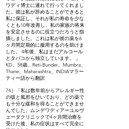
ワディ博士に連れて行ってくれまし
た。彼は私が辞めることができると
私に保証し、それが私の寿命を少な
くとも10年改善し、私の家族の将来
を安定させるのに役立つだろうと指
摘しました。これは私が彼の薬を6
ヶ月間定期的に服用するのを助けま
した。 4年後、私はまだアルコール
とタバコから独立しています。 」
KD、58歳、Reti-Bunder、Mumbra、
Thane、Maharashtra、INDIAマラー
ティー語から翻訳
74）「私は数年前からアレルギー性
の咳と風邪をひいており、どの薬で
も十分な緩和を得ることができませ
んでした。ムンデワディアーユルヴ
ェーダクリニックで4ヶ月間治療を
受けた後、私の症状はすべて完全に