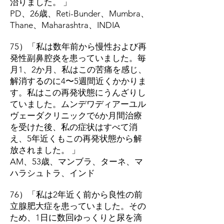
治りました。 」
PD、26歳、Reti-Bunder、Mumbra、
Thane、Maharashtra、INDIA
75）「私は数年前から慢性および再
発性副鼻腔炎を患っていました。毎
月1、2か月、私はこの苦痛を感じ、
解消するのに4〜5週間近くかかりま
す。私はこの再発状態にうんざりし
ていました。ムンデワディアーユル
ヴェーダクリニックで6か月間治療
を受けた後、私の症状はすべて消
え、5年近くもこの再発状態から解
放されました。 」
AM、53歳、マンブラ、ターネ、マ
ハラシュトラ、インド
76）「私は2年近く前から良性の前
立腺肥大症を患っていました。その
ため、1日に数回ゆっくりと尿を滴