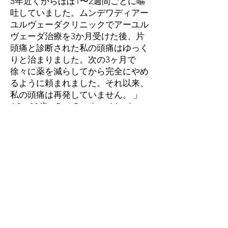
5年近くからほぼ1〜2週間ごとに嘔
吐していました。ムンデワディアー
ユルヴェーダクリニックでアーユル
ヴェーダ治療を3か月受けた後、片
頭痛と診断された私の頭痛はゆっく
りと治まりました。次の3ヶ月で
徐々に薬を減らしてから完全にやめ
るように頼まれました。それ以来、
私の頭痛は再発していません。 」
AS、38歳、Reti-Bunder、Mumbra、
Thane、Maharashtra、INDIA
80）「過去15年間、血糖値の上昇が
検出されました。定期的に治療をし
ていましたが、血糖値は完全にコン
トロールされており、糖尿病の食事
療法を厳守していましたが、それで
も何ヶ月も下痢に悩まされていまし
た。現代の医師は慢性下痢の他のす
べての原因を除外し、それは糖尿病