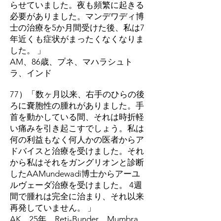
らせていました。夜も頻繁に起きる
必要がありました。マンデワディ博
士の治療を5か月間受けた後、私は7
年近くも症状がまったくなくなりま
した。 」
AM、86歳、プネ、マハラシュト
ラ、インド
77）「数ヶ月以来、右手のひらの後
ろに嚢胞性の腫れがありました。手
首を動かしている間、それは時折軽
い痛みを引き起こすでしょう。私は
何の利益もなく何人かの医者からア
ドバイスと治療を受けました。それ
から私はそれをガングリオンと診断
したAAMundewadi博士からアーユ
ルヴェーダ治療を受けました。 4週
間で腫れは完全に治まり、それ以来
再発していません。 」
AK、25年、Reti-Bunder、Mumbra、