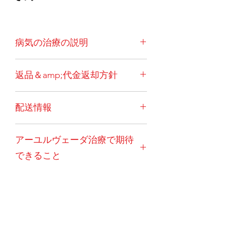
病気の治療の説明
末梢血管疾患は通常、アテローム性動
返品＆amp;代金返却方針
脈硬化症、感染症、血栓、または四肢
に供給する動脈の完全な閉塞に起因し
一度ご注文いただいた場合、キャンセ
ます。痛み、うずき、灼熱感、紅潮、
配送情報
ルはできません。例外的な状況（患者
壊疽が生じる可能性があります。治療
の突然死など）では、薬を良好で使用
法は、既知の原因、重症度、および関
トリートメントパッケージには、イン
可能な状態に戻す必要があります。そ
連する病状によって異なります。
アーユルヴェーダ治療で期待
ド国内で注文する国内のお客様の送料
の後、30％の管理費を差し引いた後に
が含まれています。海外のお客様には
払い戻しが行われます。返品はお客様
できること
送料が別途かかります。さらに、これ
のご負担となります。カプセルと粉末
が最も費用効果が高く実用的なオプシ
は返金の対象にはなりません。現地の
治療のフルコースで、ほとんどの患者
ョンであるため、海外のクライアント
宅配便料金、発生した国際配送料、書
は治癒するか、大幅に改善します。最
は最低2か月の注文を選択する必要が
類および手数料も返金されません。例
良の結果は、経口アーユルヴェーダ薬
あります。
外的な状況の場合でも、返金は配達か
とパンチカルマモダリティの組み合わ
お問い合わせ
ら10日以内にのみ考慮されます。 薬
せで得られます。