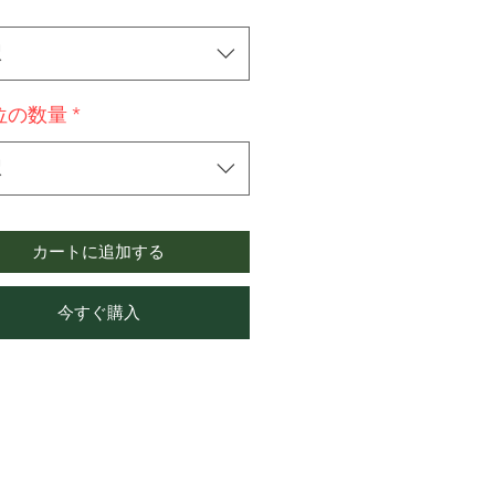
択
位の数量
*
択
カートに追加する
今すぐ購入