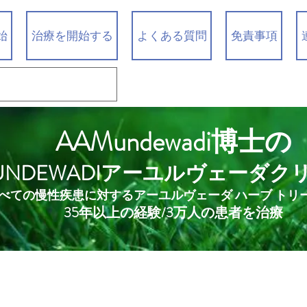
始
治療を開始する
よくある質問
免責事項
AAMundewadi博士の
UNDEWADIアーユルヴェーダク
べての慢性疾患に対するアーユルヴェーダ ハーブ トリ
35年以上の経験/3万人の患者を治療