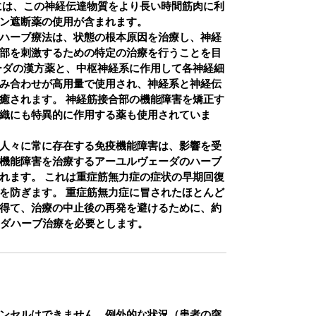
には、この神経伝達物質をより長い時間筋肉に利
ン遮断薬の使用が含まれます。
ハーブ療法は、状態の根本原因を治療し、神経
部を刺激するための特定の治療を行うことを目
ーダの漢方薬と、中枢神経系に作用して各神経細
み合わせが高用量で使用され、神経系と神経伝
癒されます。
神経筋接合部の機能障害を矯正す
織にも特異的に作用する薬も使用されていま
人々に常に存在する免疫機能障害は、影響を受
機能障害を治療するアーユルヴェーダのハーブ
れます。
これは重症筋無力症の症状の早期回復
を防ぎます。
重症筋無力症に冒されたほとんど
得て、治療の中止後の再発を避けるために、約
ーダハーブ治療を必要とします。
ンセルはできません。例外的な状況（患者の突