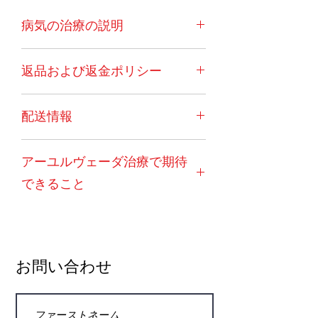
病気の治療の説明
多発性骨髄腫は、骨髄腫またはケーラ
返品および返金ポリシー
ー病としても知られ、骨髄の形質細胞
の癌です。形質細胞は、体がさらされ
一度ご注文いただいた場合、キャンセ
る感染症に対するさまざまな抗体を産
配送情報
ルはできません。例外的な状況（患者
生する役割を果たします。骨髄腫は、
の突然死など）では、医薬品を良好で
骨髄内の形質細胞の異常な増殖を特徴
トリートメントパッケージには、イン
使用可能な状態に戻す必要がありま
とし、破壊的な骨病変を引き起こし、
アーユルヴェーダ治療で期待
ド国内で注文する国内のお客様の送料
す。その後、30％の管理費を差し引い
モノクローナル抗体またはMタンパク
が含まれています。海外のお客様には
た後に払い戻しが行われます。返品は
質として知られる異常なタンパク質を
できること
送料が別途かかります。さらに、これ
お客様のご負担となります。カプセル
産生します。一般的な症状には、貧
が最も費用効果が高く実用的なオプシ
と粉末は返金の対象にはなりません。
血、倦怠感、体重減少と脱力感、原因
多発性骨髄腫には、標準的な癌治療と
ョンであるため、海外のクライアント
現地の宅配便料金、国際配送料、書
不明の発熱、出血、骨の痛みと骨の圧
併用してアーユルヴェーダのハーブ療
は最低2か月の注文を選択する必要が
類・手数料も返金されません。例外的
痛、高カルシウム血症、骨折、腎臓
法を行うことをお勧めします。メリッ
あります。
な場合でも、医薬品の配達から10日以
病、神経痛、舌の肥大、皮膚病変、感
トは次のとおりです。
お問い合わせ
内に返金が考慮されます。この点に関
染症への感受性の増加などがありま
1）化学療法および放射線療法の副作
してムンデワディアーユルヴェーダク
す。
用が軽減されているかまったくない。
リニックのスタッフが下した決定は最
多発性骨髄腫の正確な原因はまだわか
2）強度と免疫力の向上。 3）より良く