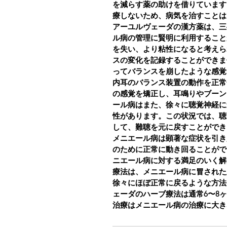
を減らす薬の助けを借りています
療しないため、病気を治すことは
アーユルヴェーダの漢方薬は、三
ル病の管理に賢明に利用すること
を失い、より粘性になると考えら
スの変化を記録することができま
ってバランスを崩したような感覚
内耳のバランス装置の動作を正常
の感覚を矯正し、耳鳴りやブーン
ール病はまた、徐々に聴覚神経に
性があります。この状況では、聴
して、難聴を元に戻すことができ
メニエール病は顕著な症状を引き
のために正常に動き回ることがで
ニエール病に対する満足のいく解
療法は、メニエール病に冒された
徐々にほぼ正常に戻るような方法
ェーダのハーブ療法は通常6〜8
治療はメニエール病の治療に大き