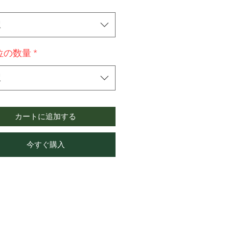
択
位の数量
*
択
カートに追加する
今すぐ購入