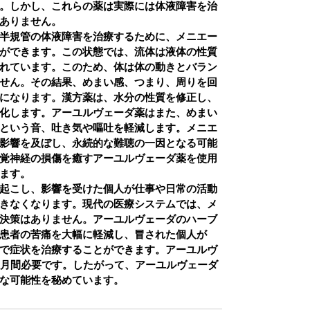
。しかし、これらの薬は実際には体液障害を治
ありません。
半規管の体液障害を治療するために、メニエー
ができます。この状態では、流体は液体の性質
れています。このため、体は体の動きとバラン
せん。その結果、めまい感、つまり、周りを回
になります。漢方薬は、水分の性質を修正し、
化します。アーユルヴェーダ薬はまた、めまい
という音、吐き気や嘔吐を軽減します。メニエ
影響を及ぼし、永続的な難聴の一因となる可能
覚神経の損傷を癒すアーユルヴェーダ薬を使用
ます。
起こし、影響を受けた個人が仕事や日常の活動
きなくなります。現代の医療システムでは、メ
決策はありません。アーユルヴェーダのハーブ
患者の苦痛を大幅に軽減し、冒された個人が
で症状を治療することができます。アーユルヴ
ヶ月間必要です。したがって、アーユルヴェーダ
な可能性を秘めています。