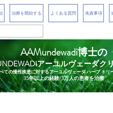
始
治療を開始する
よくある質問
免責事項
AAMundewadi博士の
UNDEWADIアーユルヴェーダク
べての慢性疾患に対するアーユルヴェーダ ハーブ トリ
35年以上の経験/3万人の患者を治療