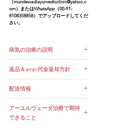
（mundewadiayurvedicclinic@yahoo.c
om）またはWhatsApp（00-91-
8108358858）でアップロードしてくだ
さい。
病気の治療の説明
過酸性とは、辛い食べ物の摂取、温か
返品＆amp;代金返却方針
い飲み物、アルコールの消費、喫煙、
ストレス、遺伝学、不規則な食生活や
一度ご注文いただいた場合、キャンセ
ライフスタイルなどのさまざまな原因
配送情報
ルはできません。例外的な状況（患者
による胃の酸の過剰分泌です。症状に
の突然死など）では、薬を良好で使用
は、口、フードパイプ、胃の灼熱感、
トリートメントパッケージには、イン
可能な状態に戻す必要があります。そ
吐き気、消化不良、腹痛、食欲不振な
アーユルヴェーダ治療で期待
ド国内で注文する国内のお客様の送料
の後、30％の管理費を差し引いた後に
どがあります。慢性的な過酸性は消化
が含まれています。海外のお客様には
払い戻しが行われます。返品はお客様
性潰瘍を引き起こす可能性がありま
できること
送料が別途かかります。さらに、これ
のご負担となります。カプセルと粉末
す。
が最も費用効果が高く実用的なオプシ
は返金の対象にはなりません。現地の
経口薬とパンチカルマ治療法の組み合
ョンであるため、海外のクライアント
宅配便料金、発生した国際配送料、書