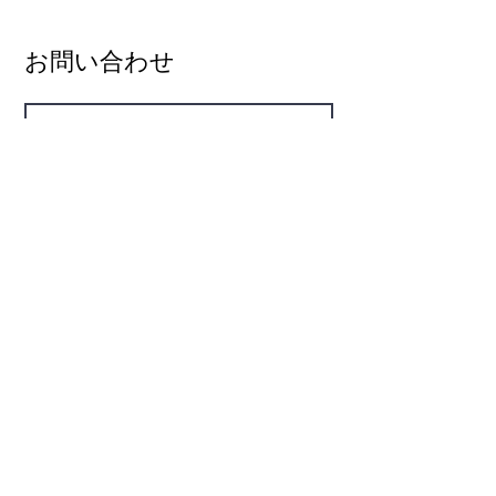
わせで、ほとんどの患者は完全に治癒
は最低2か月の注文を選択する必要が
類および手数料も返金されません。例
します 約4ヶ月の治療で。食事やライ
あります。
外的な状況の場合でも、返金は配達か
フスタイルを変えることで再発を防ぐ
お問い合わせ
ら10日以内にのみ考慮されます。 薬
ことができます。
の。この点に関してムンデワディアー
ユルヴェーダクリニックのスタッフが
下した決定は最終的なものであり、す
べてのクライアントを拘束します。