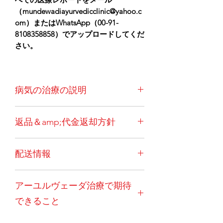
（mundewadiayurvedicclinic@yahoo.c
om）またはWhatsApp（00-91-
8108358858）でアップロードしてくだ
さい。
病気の治療の説明
クッシング症候群は、通常、高用量お
返品＆amp;代金返却方針
よび慢性ステロイド療法の副作用を示
す病状です。
高レベルのコルチゾール
一度ご注文いただいた場合、キャンセ
ホルモンへの長期暴露は、肩の間の脂
配送情報
ルはできません。例外的な状況（患者
肪のこぶ、丸い顔、皮膚のストレッチ
の突然死など）では、薬を良好で使用
マーク、高血圧、骨量減少、および糖
トリートメントパッケージには、イン
可能な状態に戻す必要があります。そ
尿病を含むクッシング症候群の古典的
アーユルヴェーダ治療で期待
ド国内で注文する国内のお客様の送料
の後、30％の管理費を差し引いた後に
な兆候を生み出します。
クッシング症
が含まれています。海外のお客様には
払い戻しが行われます。返品はお客様
候群は、ステロイド薬の長期使用、下
できること
送料が別途かかります。さらに、これ
のご負担となります。カプセルと粉末
垂体または異所性ACTH分泌腫瘍、お
が最も費用効果が高く実用的なオプシ
は返金の対象にはなりません。現地の
よび原発性副腎疾患によって引き起こ
治療のフルコースで、ほとんどの患者