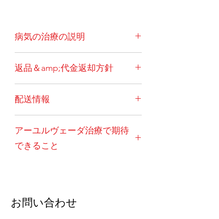
病気の治療の説明
真珠腫は、中耳管で発生する可能性の
返品＆amp;代金返却方針
ある非癌性の成長です。
これは通常、
中耳および/または乳様突起の扁平上
一度ご注文いただいた場合、キャンセ
皮の角質化に起因します。これは癌性
配送情報
ルはできません。例外的な状況（患者
の成長ではありませんが、内耳と中耳
の突然死など）では、薬を良好で使用
および周辺領域のかなりの破壊を引き
トリートメントパッケージには、イン
可能な状態に戻す必要があります。そ
起こす可能性があります。
したがっ
アーユルヴェーダ治療で期待
ド国内で注文する国内のお客様の送料
の後、30％の管理費を差し引いた後に
て、難聴、めまい、耳漏、顔面神経の
が含まれています。海外のお客様には
払い戻しが行われます。返品はお客様
痛みや炎症を引き起こす可能性があ
できること
送料が別途かかります。さらに、これ
のご負担となります。カプセルと粉末
り、感染や脳への損傷を引き起こすこ
が最も費用効果が高く実用的なオプシ
は返金の対象にはなりません。現地の
とはめったにありません。
難聴を伴う
フルコースの治療で、ほとんどの患者
ョンであるため、海外のクライアント
宅配便料金、発生した国際配送料、書
慢性的で持続的な耳漏は、特に証明さ
は完全に回復します。ほとんどは経口
は最低2か月の注文を選択する必要が
類および手数料も返金されません。例
れない限り、通常、真珠腫が原因であ
治療のみを必要としますが、いくつか
あります。
外的な状況の場合でも、返金は配達か
ると見なされます。
医師は、この状態
は 経口薬といくつかのPanchkarma手
お問い合わせ
ら10日以内にのみ考慮されます。 薬
をタイムリーに診断するために非常に
順の組み合わせが必要です。通常、ウ
の。この点に関してムンデワディアー
注意を払う必要があります。
この状態