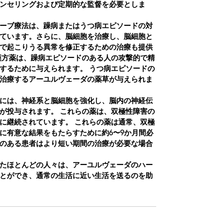
ンセリングおよび定期的な監督を必要としま
ーブ療法は、躁病またはうつ病エピソードの対
ています。さらに、脳細胞を治療し、脳細胞と
で起こりうる異常を修正するための治療も提供
漢方薬は、躁病エピソードのある人の攻撃的で精
するために与えられます。
うつ病エピソードの
治療するアーユルヴェーダの薬草が与えられま
には、神経系と脳細胞を強化し、脳内の神経伝
が投与されます。
これらの薬は、双極性障害の
に継続されています。
これらの薬は通常、双極
に有意な結果をもたらすために約6〜9か月間必
のある患者はより短い期間の治療が必要な場合
たほとんどの人々は、アーユルヴェーダのハー
とができ、通常の生活に近い生活を送るのを助