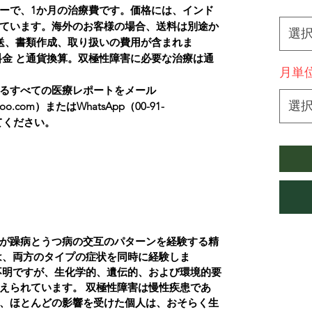
*
ーで、1か月の治療費です。価格には、インド
ています。海外のお客様の場合、送料は別途か
選
送、書類作成、取り扱いの費用が含まれま
料金 と通貨換算。双極性障害に必要な治療は通
月単
るすべての医療レポートをメール
選
yahoo.com）またはWhatsApp（00-91-
してください。
が躁病とうつ病の交互のパターンを経験する精
は、両方のタイプの症状を同時に経験しま
不明ですが、生化学的、遺伝的、および環境的要
えられています。
双極性障害は慢性疾患であ
、ほとんどの影響を受けた個人は、おそらく生