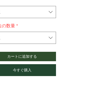
択
位の数量
*
択
カートに追加する
今すぐ購入