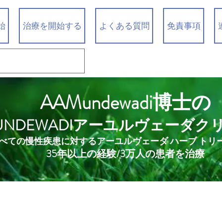
始
治療を開始する
よくある質問
免責事項
AAMundewadi博士の
UNDEWADIアーユルヴェーダク
べての慢性疾患に対するアーユルヴェーダ ハーブ トリ
35年以上の経験/3万人の患者を治療