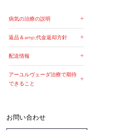
病気の治療の説明
ATまたはルイバー症候群としても知ら
返品＆amp;代金返却方針
れる毛細血管拡張性運動失調症は、ま
れで遺伝性の神経変性疾患です。
この
一度ご注文いただいた場合、キャンセ
病気は、運動失調または協調運動不
配送情報
ルはできません。例外的な状況（患者
全、ならびに小脳の機能不全による不
の突然死など）では、薬を良好で使用
随意運動を特徴とします。毛細血管拡
トリートメントパッケージには、イン
可能な状態に戻す必要があります。そ
張症として知られる、体のさまざまな
アーユルヴェーダ治療で期待
ド国内で注文する国内のお客様の送料
の後、30％の管理費を差し引いた後に
部分、特に眼の拡張した毛細血管。免
が含まれています。海外のお客様には
払い戻しが行われます。返品はお客様
疫力の低下、耳、副鼻腔、肺の感染症
できること
送料が別途かかります。さらに、これ
のご負担となります。カプセルと粉末
の素因を引き起こします。壊れたDNA
が最も費用効果が高く実用的なオプシ
は返金の対象にはなりません。現地の
を修復できないため、癌のリスクが高
最良の結果は、アーユルヴェーダの経
ョンであるため、海外のクライアント
宅配便料金、発生した国際配送料、書
まります。遅延マイルストーン;早期老
口薬と特殊なパンチカルマモダリティ
は最低2か月の注文を選択する必要が
類および手数料も返金されません。例
化;摂食と嚥下の問題。
の組み合わせで観察されます。
あります。
外的な状況の場合でも、返金は配達か
この病気は通常、幼児期に発症しま
お問い合わせ
ら10日以内にのみ考慮されます。 薬
す。
この状態の保守的な管理には、対
の。この点に関してムンデワディアー
症療法のほか、専門家チームによる特