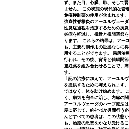
ず、また目、心臓、肺、そして腎
ません。
この状態の現代的な管
免疫抑制薬の使用が含まれます。
強直性脊椎炎のアーユルヴェーダ
性炎症過程を治療するための抗炎
炎症を軽減し、椎骨と椎間関節を
ります。
これらの結果は、アー
も、主要な副作用の証拠なしに得
用することができます。
局所治
行われ、その後、背骨と仙腸関節
避妊薬を組み合わせることで、痛
す。
上記の治療に加えて、アーユルヴ
を提供するために与えられます。
ではなく、体を助け始めます。
く、病気を完全に治し、内臓の関
アーユルヴェーダのハーブ療法は
度に応じて、約4〜6か月間行う
んどすべての患者は、この状態か
も、治療の恩恵をかなり受けるこ