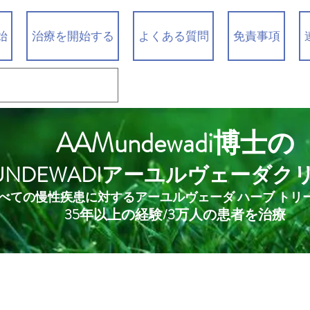
始
治療を開始する
よくある質問
免責事項
AAMundewadi博士の
UNDEWADIアーユルヴェーダク
べての慢性疾患に対するアーユルヴェーダ ハーブ トリ
35年以上の経験/3万人の患者を治療