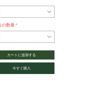
択
位の数量
*
択
カートに追加する
今すぐ購入