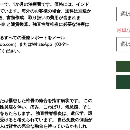
*
ーで、1か月の治療費です。価格には、インド
ています。海外のお客様の場合、送料は別途か
選
送、書類作成、取り扱いの費用が含まれま
料金 と通貨換算。強直性脊椎炎に必要な治療は
月単
るすべての医療レポートをメール
選
yahoo.com）またはWhatsApp（00-91-
してください。
たは罹患した椎骨の癒合を指す病状です。
この
性炎症を伴い、痛み、こわばり、倦怠感、そし
をもたらします。
強直性脊椎炎は、遺伝学、環
受けると考えられています。
自己免疫の側面が
人は背骨の完全な融合を持っているかもしれ