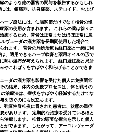
臓のような他の器官の関与を報告するかもしれ
理には、鎮痛剤、抗炎症薬、ステロイド、および
ハーブ療法には、仙腸関節だけでなく椎骨の慢
症薬の使用が含まれます。
これらの薬は徐々に
治癒するため、背骨は正常またはほぼ正常に戻
ユルヴェーダの漢方薬を長期間使用した場合で
られます。
背骨の局所治療も経口薬と一緒に利
療は、適用できるハーブ軟膏と薬用オイルの形で
に熱い湿布が与えられます。
経口避妊薬と局所
みやこわばりをすばやく和らげることができま
ェーダの漢方薬も影響を受けた個人に免疫調節
その結果、体内の免疫プロセスは、体と戦うの
この治療法は、症状をすばやく軽減するだけでな
与を防ぐのにも役立ちます。
、強直性脊椎炎に冒された患者に、状態の重症
必要があります。
定期的な治療を受けているほと
ら治癒します。
椎骨の顕著な癒合を示した個人
とができます。
したがって、アーユルヴェーダ