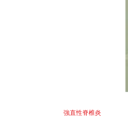
強直性脊椎炎