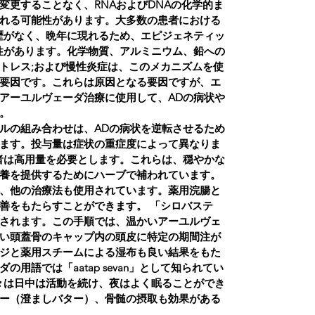
変更することなく、RNAおよびDNAの化学的ま
れる可能性があります。大多数の患者における
歴がなく、晩年に現れるため、エピジェネティッ
性があります。化学物質、アルミニウム、鉛への
トレス;および慢性炎症は、このメカニズムを使
要因です。これらは原因となる要因ですが、エ
アーユルヴェーダ治療に使用して、ADの病状や
。
ルの組み合わせは、ADの病状を逆転させるため
ます。投与量は症状の重症度によって異なりま
者は高用量を必要とします。これらは、穏やかな
養を提供するためにハーブで補われています。
、他の治療法も使用されています。薬用浣腸と
善をもたらすことができます。 「シロバステ
されます。この手順では、温かいアーユルヴェ
い頭蓋骨のキャップ内の頭皮に特定の期間注が
ジと薬用スチームによる湿布も良い結果をもた
用語では「aatap sevan」として知られてい
々は日中は活動を続け、夜はよく眠ることができ
ー（澄ましバター）、骨髄の摂取も効果がある