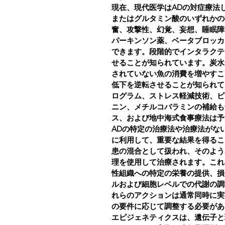
現在、現代医学はADの対症療法
またはグルタミン酸のいずれかの
奮、攻撃性、幻覚、妄想、睡眠障
パーキンソン薬、ベータブロッカ
できます。段階的でインタラクテ
せることが知られています。炭水
されていない魚の消費を増やすこ
低下を逆転させることが知られて
ログラム、ストレス軽減技術、ビタ
ニン、メチルコバラミンの補給も
ス、および地中海式食事療法は予
ADの特定の治療法や治療法がな
に利用して、重要な結果を得るこ
患の混合として扱われ、そのよう
理を使用して治療されます。これ
性組織への特定の栄養の提供、損
ルおよび細胞レベルでの代謝の調
れらのアクションは通常同時に実
の要件に応じて調整する必要があ
エピジェネティクスは、遺伝子と