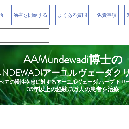
始
治療を開始する
よくある質問
免責事項
AAMundewadi博士の
UNDEWADIアーユルヴェーダク
べての慢性疾患に対するアーユルヴェーダ ハーブ トリ
35年以上の経験/3万人の患者を治療