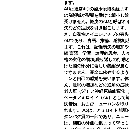
ます。
ADは通常4つの臨床段階を経ま
の脳領域が影響を受けて縮小し始
受けません。軽度のADと呼ばれ
失などの症状を引き起こします。
さ。自発性とイニシアチブの喪失
ADであり、言語、推論、感覚処
ます。これは、記憶喪失の増加や
縮;言語、学習、論理的思考、人
格の変化の増加;繰り返しの行動
けた脳の部分に著しい萎縮が見ら
できません。完全に依存するよう
ョンと自己の感覚を失います。体
ん、睡眠の増加などの追加の症状
老人斑（SP）と神経原線維変化（
ベータアミロイド（Ab）として
沈着物、およびニューロンを取り
れます。 Abは、アミロイド前駆
タンパク質の一部であり、ニュー
は、細胞の外側に集まってSPと