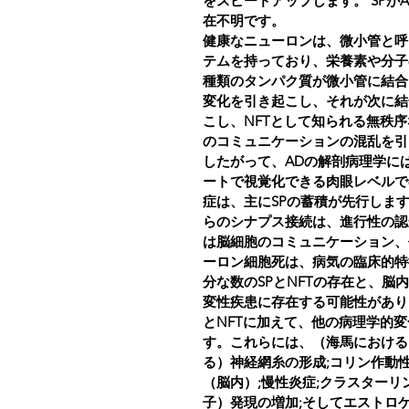
をスピードアップします。 SP
在不明です。
健康なニューロンは、微小管と呼
テムを持っており、栄養素や分子
種類のタンパク質が微小管に結合
変化を引き起こし、それが次に結
こし、NFTとして知られる無秩
のコミュニケーションの混乱を引
したがって、ADの解剖病理学には
ートで視覚化できる肉眼レベルで
症は、主にSPの蓄積が先行しま
らのシナプス接続は、進行性の認
は脳細胞のコミュニケーション、
ーロン細胞死は、病気の臨床的特
分な数のSPとNFTの存在と、
変性疾患に存在する可能性があり
とNFTに加えて、他の病理学的
す。これらには、（海馬における
る）神経網糸の形成;コリン作動
（脳内）;慢性炎症;クラスターリ
子）発現の増加;そしてエストロ