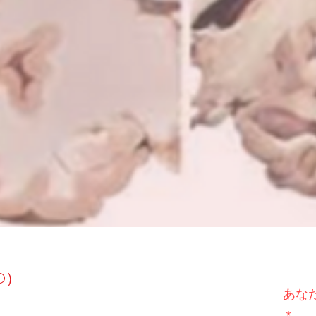
D）
あな