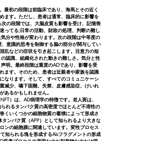
す。最初の段階は前臨床であり、海馬とその近く
めます。ただし、患者は通常、臨床的に影響を
る次の段階では、大脳皮質も影響を受け、記憶喪
迷ってる;日常の活動、財政の処理、判断の難し
;気分や性格が変わります。次の段階は中等度の
理、意識的思考を制御する脳の部分が関与してい
混乱などの症状を引き起こします。注意力の短
々の認識、組織化された動きの難しさ。気分と性
と声明。最終段階は重度のADであり、影響を受
れます。そのため、患者は近親者や家族を認識
になります。そして、すべてのコミュニケーシ
重減少、嚥下困難、失禁、皮膚感染症、けいれ
があるかもしれません。
NFT）は、AD病理学の特徴です。老人斑は、
知られるタンパク質の高密度でほとんど不溶性の
巻くいくつかの細胞物質の蓄積によって形成さ
体タンパク質（APP）として知られるより大きな
ロンの細胞膜に関連しています。変性プロセス
して知られる塊を形成するAbフラグメントの形成