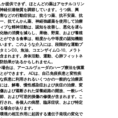
しか提供できず、ほとんどの薬はアセチルコリン
神経伝達物質を調節しています。うつ病、興
害などの行動症状は、抗うつ薬、抗不安薬、抗
ー、抗てんかん薬、神経弛緩薬を使用して治療
ィブな精神活動は、認知を改善し、悪化を遅ら
化物の消費を減らし、果物、野菜、および養殖
とができる食事は、軽度から中等度の認知機能
います。このような介入には、段階的な運動プ
ミンD3、魚油、コエンザイムQ-10、メラト
含まれます。身体活動、運動、心肺フィットネ
防効果があるかもしれません。
い場合は、アーユルヴェーダのハーブ療法を慎重
とができます。 ADは、自己免疫疾患と変性疾
な疾患に利用されるいくつかの一般的な治療原
には、解毒、慢性感染症および炎症の治療、変
傷および遮断された栄養経路の開放、一般レベ
節、および可逆的損傷の修復が含まれます。こ
行され、各個人の病歴、臨床症状、および特定
る場合があります。
環境の相互作用に起因する遺伝子発現の変化で