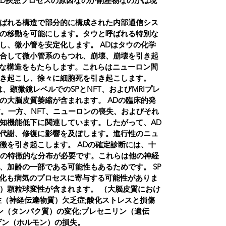
がAD疾患プロセスの原因なのか副産物なのかは現
ばれる構造で部分的に構成された内部通信シス
の移動を可能にします。タウと呼ばれる特別な
し、微小管を安定化します。 ADはタウの化学
合して微小管系のもつれ、崩壊、崩壊を引き起
序な構造をもたらします。これらはニューロン間
き起こし、徐々に細胞死を引き起こします。
、顕微鏡レベルでのSPとNFT、およびMRIプレ
の大脳皮質萎縮が含まれます。 ADの臨床的発
す。一方、NFT、ニューロンの喪失、およびそれ
知機能低下に関連しています。したがって、AD
代謝、修復に影響を及ぼします。進行性のニュ
徴を引き起こします。 ADの確定診断には、十
脳内の特徴的な分布が必要です。これらは他の神経
、加齢の一部である可能性もあるためです。 SP
変化も病気のプロセスに寄与する可能性がありま
）顆粒球変性が含まれます。 （大脳皮質におけ
性（神経伝達物質）欠乏症;酸化ストレスと損傷
ン（タンパク質）の変化;プレセニリン（遺伝
ゲン（ホルモン）の損失。