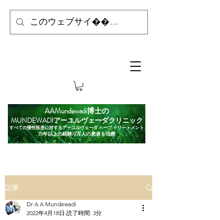
AAMundewadi博士の
MUNDEWADIアーユルヴェーダクリニック
すべての慢性疾患に対するアーユルヴェーダ ハーブ トリートメント
35年以上の経験/3万人の患者を治療
記事
Dr A A Mundewadi
2022年4月18日
読了時間: 3分