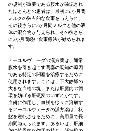
の規制が重要である腹水が確認され
たほとんどの患者は、最初に6か月間
ミルクの独占的な食事を与えられ、
その後さらに3か月間ミルクと他の液
体の混合物が与えられ、その後さら
に3か月間軽い食事療法が勧められま
す。
アーユルヴェーダの漢方薬は、通常
腹水を引き起こす閉塞の既知の原因
である特定の閉塞を治療するために
使用されます。これは、下大静脈の
大きな血栓の塊、または肝臓内の循
環を妨げる肝硬変のいずれかです。
血餅に作用し、血餅を徐々に溶解す
るアーユルヴェーダの漢方薬は、状
態を逆転させるために、高用量で長
期間与えられます。あるいは、肝細
胞に特異的な作用を持ち、肝細胞の