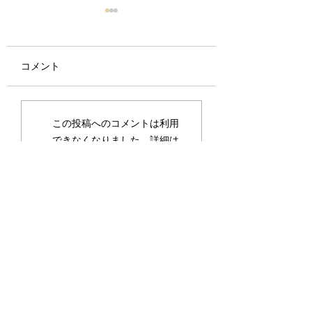
逆老化 – シンプルな事
アーユルヴェーダ
実と健康のための実践
る痛みの管理
的なヒント
コメント
現在、老化を逆転させると
痛みは、人々が医師
いうテーマが大流行してい
を必要とする最も一
ます。実際、リバース・エ
症状の 1 つです。
イジングは、健康を維持す
性障害や生活の質の
この投稿へのコメントは利用
る方法のもう 1 つの方法に
主な原因の 1 つで
できなくなりました。詳細は
すぎません。このディスカ
す。外傷、病気、炎
サイト所有者にお問い合わせ
ッションでは、内容を可能
経損傷によって発生
ください。
な限り簡略化し、わかりや
合があります。痛み
すくするために質疑応答形
ざまな方法で分類で
式にしています。理論的な
す。期間に関しては
事実が簡略化され、実践的
と慢性に分類できます
なヒン...
お問い合わせ