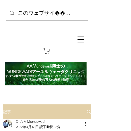
AAMundewadi博士の
MUNDEWADIアーユルヴェーダクリニック
すべての慢性疾患に対するアーユルヴェーダ ハーブ トリートメント
35年以上の経験/3万人の患者を治療
記事
Dr A A Mundewadi
2022年4月16日
読了時間: 2分