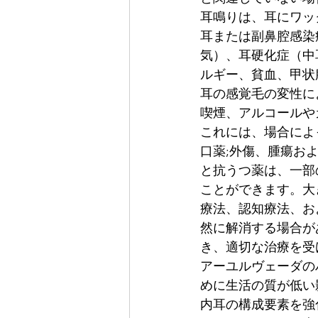
耳鳴りは、耳にワッ
耳または副鼻腔感染
気）、耳硬化症（中
ルギー、貧血、甲状
耳の感覚毛の変性に
喫煙、アルコールや
これには、場合によ
口薬;外傷、腫瘍お
と抗うつ薬は、一部
ことができます。大
療法、認知療法、お
然に解消する場合が
き、適切な治療を受
アーユルヴェーダの
めに生活の質が低い
内耳の構成要素を強