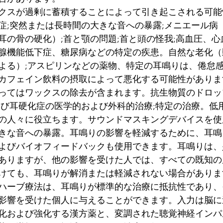
クスが過剰に蓄積することによって引き起こされる可能
症;突然または長時間の大きな音への暴露;メニエール病
耳の骨の硬化）;首と顎の問題;首と頭の怪我;高血圧、
腺機能低下症、糖尿病などの特定の疾患。自然な老化（
よる）;アスピリンなどの薬物、特定の耳鳴りは、倦怠
カフェイン飲料の摂取によって悪化する可能性がありま
ってはワックスの除去が含まれます。抗生物質のドロッ
よび耳硬化症の医学的および外科的治療;特定の治療。低
の人々に役立ちます。サウンドマスキングデバイスを使
きな音への暴露。耳鳴りの影響を軽減するために、耳鳴
よびバイオフィードバックも使用できます。耳鳴りは、
ありますが、他の影響を受けた人では、すべての既知の
けても、耳鳴りが解消または軽減されない場合がありま
ハーブ療法は、耳鳴りが標準的な治療に抵抗性であり、
影響を受けた個人に与えることができます。入力は脳に
化および強化する漢方薬と、変調された聴覚神経インパ