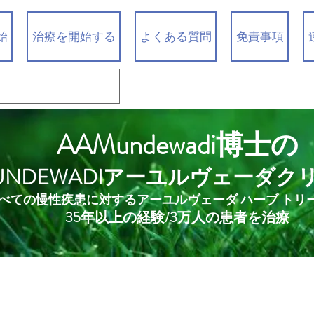
始
治療を開始する
よくある質問
免責事項
AAMundewadi博士の
UNDEWADIアーユルヴェーダク
べての慢性疾患に対するアーユルヴェーダ ハーブ トリ
35年以上の経験/3万人の患者を治療