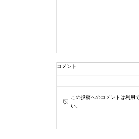
逆老化、アーユルヴェーダの
コメント
視点
別の記事では、逆老化に関する簡
単な事実が現代医学に関連して論
この投稿へのコメントは利用
じられており、健康のための実践
い。
的なヒントも含まれています。こ
の記事では、アーユルヴェーダの
逆老化の観点について、簡単な言
葉で簡単に説明します。理解を容
易にするために、ここでは質問と