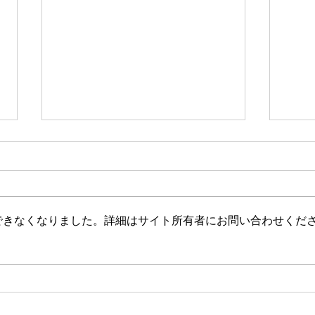
逆老化 – シンプルな事実と健
アー
康のための実践的なヒント
の管
現在、老化を逆転させるというテ
痛み
ーマが大流行しています。実際、
とす
できなくなりました。詳細はサイト所有者にお問い合わせくだ
リバース・エイジングは、健康を
す。
維持する方法のもう 1 つの方法に
悪化
すぎません。このディスカッショ
す。
ンでは、内容を可能な限り簡略化
によ
し、わかりやすくするために質疑
す。
応答形式にしています。理論的な
でき