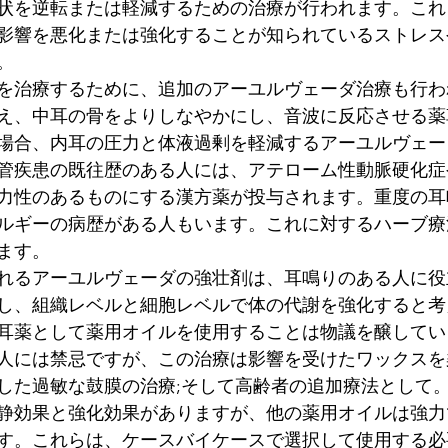
状を逆転または軽減するための治療が行われます。これ
影響を悪化または強化することが知られているストレス
。
を治療するために、追加のアーユルヴェーダ治療も行わ
え、中耳の骨をよりしなやかにし、音波に反応させる薬
場合、内耳の圧力と体液過剰を軽減するアーユルヴェー
管疾患の既往歴のある人には、アテローム性動脈硬化症
力性のあるものにする漢方薬が投与されます。重度の耳
ルギーの病歴がある人もいます。これに対するハーブ療
ます。
れるアーユルヴェーダの強壮剤は、耳鳴りのある人に役
し、組織レベルと細胞レベルで体の代謝を強化すると考
耳薬として薬用オイルを使用することは物議を醸してい
人には禁忌ですが、この治療は影響を受けたワックスを
した過敏な鼓膜の治療;そして高齢者の追加療法として
静効果と強化効果がありますが、他の薬用オイルは強力
す。これらは、ケースバイケースで選択して使用する必