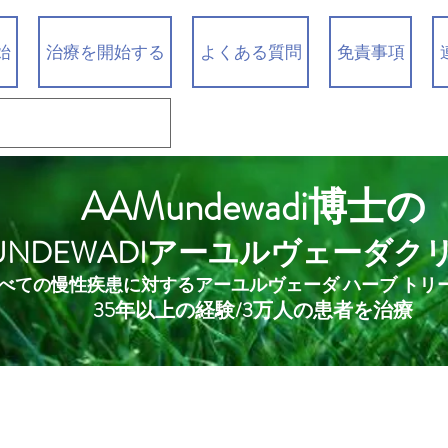
始
治療を開始する
よくある質問
免責事項
AAMundewadi博士の
UNDEWADIアーユルヴェーダク
べての慢性疾患に対するアーユルヴェーダ ハーブ トリ
35年以上の経験/3万人の患者を治療