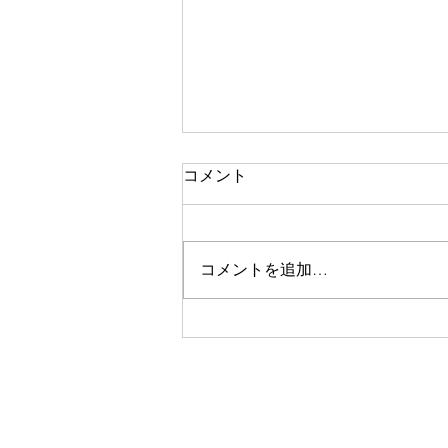
逆老化、アーユルヴェーダの
コメント
視点
別の記事では、逆老化に関する簡
単な事実が現代医学に関連して論
コメントを追加…
じられており、健康のための実践
的なヒントも含まれています。こ
の記事では、アーユルヴェーダの
逆老化の観点について、簡単な言
葉で簡単に説明します。理解を容
易にするために、ここでは質問と
回答の形式を維持します。 1)...