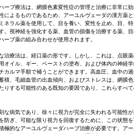
ハーブ療法は、網膜色素変性症の管理と治療に非常に効
性によるものであるため、アーユルヴェーダの漢方薬と
ミネラル薬を使用して、目を養い、変性を止め、目、特
す。視神経を強化する薬、血管の損傷を治療する薬、目
ハーブ薬の組み合わせが使用されます。
な治療法は、経口薬の形です。しかし、これは、点眼薬
用オイル、ギー、ペーストの塗布、および体内の神経学
チカルマ手順で補うことができます。高血圧、血中の過
蓄積、毛細血管の出血傾向、およびストレスは、網膜色
たりする可能性のある既知の要因であり、これらすべて
刻な病気であり、徐々に視力が完全に失われる可能性が
を防ぎ、可能な限り視力を回復するために、この状態を
積極的なアーユルヴェーダハーブ治療が必要です。アー