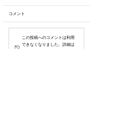
実と健康のための実践
る痛みの管理
的なヒント
コメント
現在、老化を逆転させると
痛みは、人々が医師
いうテーマが大流行してい
を必要とする最も一
ます。実際、リバース・エ
症状の 1 つです。
イジングは、健康を維持す
性障害や生活の質の
この投稿へのコメントは利用
る方法のもう 1 つの方法に
主な原因の 1 つで
できなくなりました。詳細は
すぎません。このディスカ
す。外傷、病気、炎
サイト所有者にお問い合わせ
ッションでは、内容を可能
経損傷によって発生
ください。
な限り簡略化し、わかりや
合があります。痛み
すくするために質疑応答形
ざまな方法で分類で
式にしています。理論的な
す。期間に関しては
事実が簡略化され、実践的
と慢性に分類できます
なヒン...
お問い合わせ