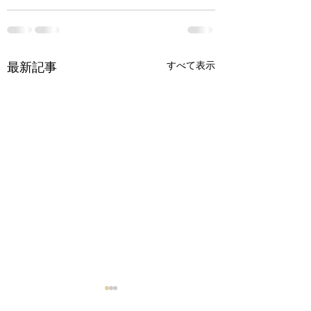
すべて表示
最新記事
逆老化 – シンプルな事
アーユルヴェーダ