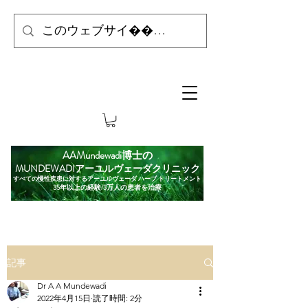
AAMundewadi博士の
MUNDEWADIアーユルヴェーダクリニック
すべての慢性疾患に対するアーユルヴェーダ ハーブ トリートメント
35年以上の経験/3万人の患者を治療
記事
Dr A A Mundewadi
2022年4月15日
読了時間: 2分