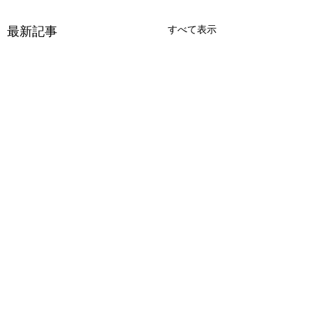
すべて表示
最新記事
逆老化 – シンプルな事
アーユルヴェーダ
実と健康のための実践
る痛みの管理
的なヒント
コメント
現在、老化を逆転させると
痛みは、人々が医師