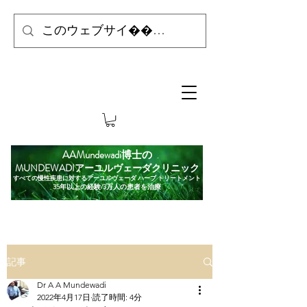
AAMundewadi博士の
MUNDEWADIアーユルヴェーダクリニック
すべての慢性疾患に対するアーユルヴェーダ ハーブ トリートメント
35年以上の経験/3万人の患者を治療
記事
Dr A A Mundewadi
2022年4月17日
読了時間: 4分