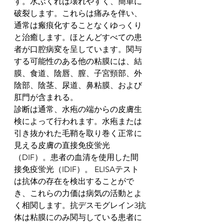
す。水ぶくれは壊れやすく、簡単に
破裂します。これらは痛みを伴い、
通常は瘢痕化することなくゆっくり
と治癒します。ほとんどすべての患
者が口腔病変を呈しています。関与
する可能性のある他の粘膜には、結
膜、食道、陰唇、膣、子宮頸部、外
陰部、陰茎、尿道、鼻粘膜、および
肛門が含まれる。
診断は通常、水疱の端からの皮膚生
検によって行われます。水疱または
引き抜かれた毛鞘を取り巻く正常に
見える皮膚の直接免疫蛍光
（DIF）。患者の血清を使用した間
接免疫蛍光（IDIF）。 ELISAテスト
は抗体の存在を検出することがで
き、これらの力価は病気の活動とよ
く相関します。抗デスモグレイン3抗
体は粘膜にのみ関与している患者に