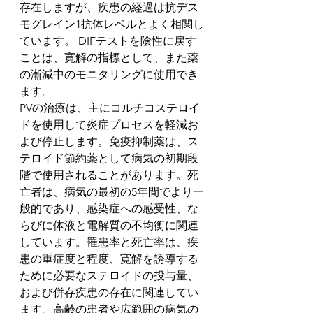
存在しますが、疾患の経過は抗デス
モグレイン1抗体レベルとよく相関し
ています。 DIFテストを陰性に戻す
ことは、寛解の指標として、また薬
の漸減中のモニタリングに使用でき
ます。
PVの治療は、主にコルチコステロイ
ドを使用して炎症プロセスを軽減お
よび停止します。免疫抑制薬は、ス
テロイド節約薬として病気の初期段
階で使用されることがあります。死
亡者は、病気の最初の5年間でより一
般的であり、感染症への感受性、な
らびに体液と電解質の不均衡に関連
しています。罹患率と死亡率は、疾
患の重症度と程度、寛解を誘導する
ために必要なステロイドの投与量、
および併存疾患の存在に関連してい
ます。高齢の患者や広範囲の病気の