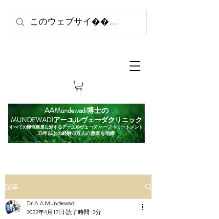
AAMundewadi博士の
MUNDEWADIアーユルヴェーダクリニック
すべての慢性疾患に対するアーユルヴェーダ ハーブ トリートメント
35年以上の経験/3万人の患者を治療
記事
Dr A A Mundewadi
2022年4月17日
読了時間: 2分