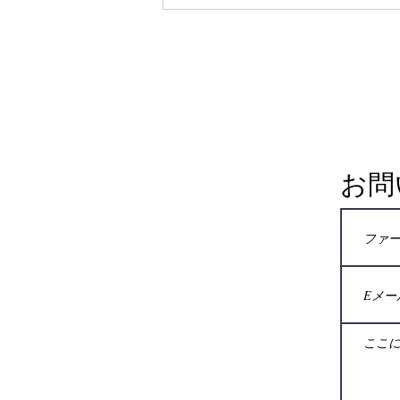
葉で簡単に説明します。理解を容
易にするために、ここでは質問と
回答の形式を維持します。 1)...
お問