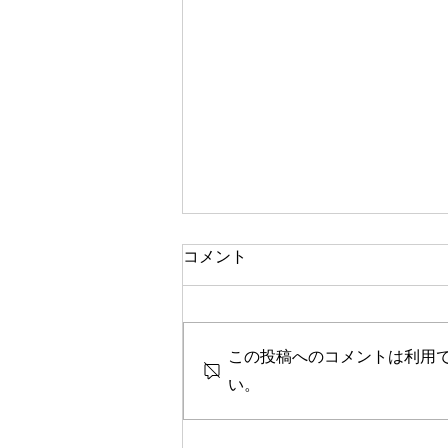
逆老化、アーユルヴェーダの
コメント
視点
別の記事では、逆老化に関する簡
単な事実が現代医学に関連して論
この投稿へのコメントは利用
じられており、健康のための実践
い。
的なヒントも含まれています。こ
の記事では、アーユルヴェーダの
逆老化の観点について、簡単な言