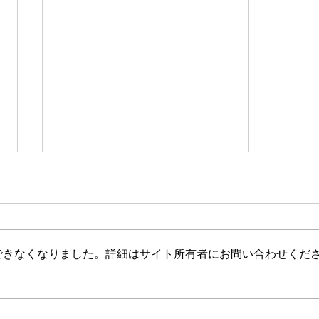
逆老化 – シンプルな事実と健
アー
康のための実践的なヒント
の管
現在、老化を逆転させるというテ
痛み
ーマが大流行しています。実際、
とす
できなくなりました。詳細はサイト所有者にお問い合わせくだ
リバース・エイジングは、健康を
す。
維持する方法のもう 1 つの方法に
悪化
すぎません。このディスカッショ
す。
ンでは、内容を可能な限り簡略化
によ