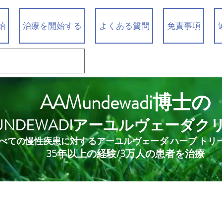
始
治療を開始する
よくある質問
免責事項
AAMundewadi博士の
UNDEWADIアーユルヴェーダク
べての慢性疾患に対するアーユルヴェーダ ハーブ トリ
35年以上の経験/3万人の患者を治療