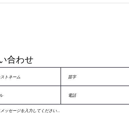
し、わかりやすくするために質疑
す。
応答形式にしています。理論的な
でき
事実が簡略化され、実践的なヒ
と慢
ン...
い合わせ