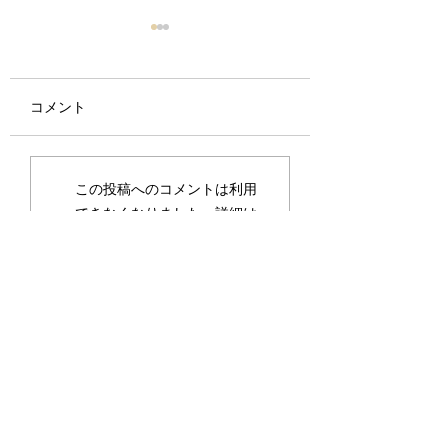
逆老化 – シンプルな事
アーユルヴェーダ
実と健康のための実践
る痛みの管理
的なヒント
コメント
現在、老化を逆転させると
痛みは、人々が医師
いうテーマが大流行してい
を必要とする最も一
ます。実際、リバース・エ
症状の 1 つです。
イジングは、健康を維持す
性障害や生活の質の
この投稿へのコメントは利用
る方法のもう 1 つの方法に
主な原因の 1 つで
できなくなりました。詳細は
すぎません。このディスカ
す。外傷、病気、炎
サイト所有者にお問い合わせ
ッションでは、内容を可能
経損傷によって発生
ください。
な限り簡略化し、わかりや
合があります。痛み
すくするために質疑応答形
ざまな方法で分類で
式にしています。理論的な
す。期間に関しては
事実が簡略化され、実践的
と慢性に分類できます
なヒン...
お問い合わせ