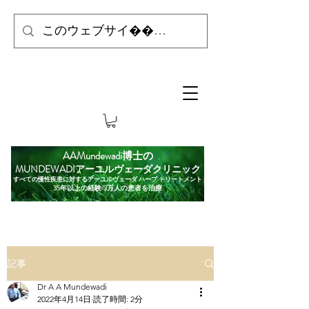
AAMundewadi博士の
MUNDEWADIアーユルヴェーダクリニック
すべての慢性疾患に対するアーユルヴェーダ ハーブ トリートメント
35年以上の経験/3万人の患者を治療
記事
Dr A A Mundewadi
2022年4月14日
読了時間: 2分