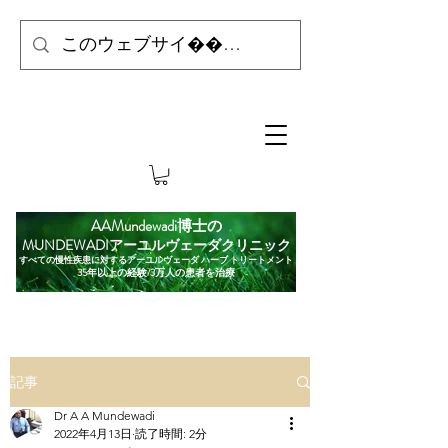
AAMundewadi博士の
MUNDEWADIアーユルヴェーダクリニック
すべての慢性疾患に対するアーユルヴェーダ ハーブ トリートメント
35年以上の経験/3万人の患者を治療
記事
Dr A A Mundewadi
2022年4月13日
読了時間: 2分