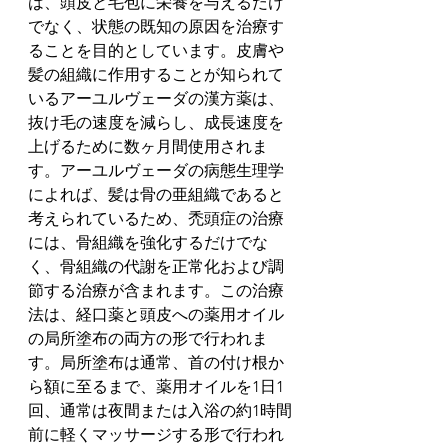
は、頭皮と毛包に栄養を与えるだけ
でなく、状態の既知の原因を治療す
ることを目的としています。皮膚や
髪の組織に作用することが知られて
いるアーユルヴェーダの漢方薬は、
抜け毛の速度を減らし、成長速度を
上げるために数ヶ月間使用されま
す。アーユルヴェーダの病態生理学
によれば、髪は骨の亜組織であると
考えられているため、禿頭症の治療
には、骨組織を強化するだけでな
く、骨組織の代謝を正常化および調
節する治療が含まれます。この治療
法は、経口薬と頭皮への薬用オイル
の局所塗布の両方の形で行われま
す。局所塗布は通常、首の付け根か
ら額に至るまで、薬用オイルを1日1
回、通常は夜間または入浴の約1時間
前に軽くマッサージする形で行われ