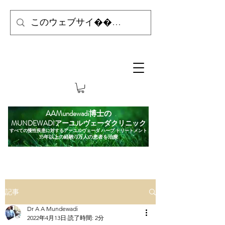
AAMundewadi博士の
MUNDEWADIアーユルヴェーダクリニック
すべての慢性疾患に対するアーユルヴェーダ ハーブ トリートメント
35年以上の経験/3万人の患者を治療
記事
Dr A A Mundewadi
2022年4月13日
読了時間: 2分